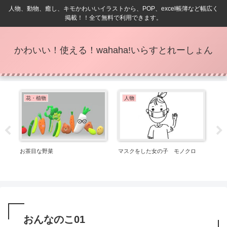
人物、動物、癒し、キモかわいいイラストから、POP、excel帳簿など幅広く
掲載！！全て無料で利用できます。
かわいい！使える！wahaha!いらすとれーしょん
POP
ファッション
 モノクロ
【ありがとう】3Dタイプ
着ぐるみを着た女の子
おんなのこ01